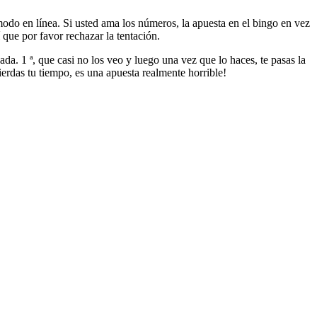
odo en línea. Si usted ama los números, la apuesta en el bingo en vez
que por favor rechazar la tentación.
da. 1 ª, que casi no los veo y luego una vez que lo haces, te pasas la
ierdas tu tiempo, es una apuesta realmente horrible!