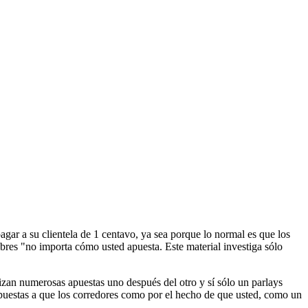
gar a su clientela de 1 centavo, ya sea porque lo normal es que los
bres "no importa cómo usted apuesta. Este material investiga sólo
lizan numerosas apuestas uno después del otro y sí sólo un parlays
 apuestas a que los corredores como por el hecho de que usted, como un