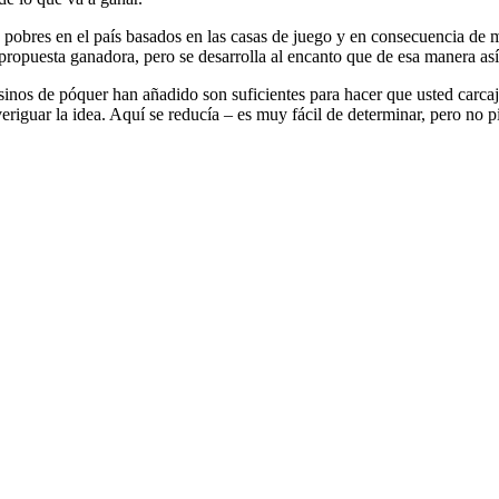
obres en el país basados en las casas de juego y en consecuencia de m
ropuesta ganadora, pero se desarrolla al encanto que de esa manera así 
sinos de póquer han añadido son suficientes para hacer que usted carcaja
eriguar la idea. Aquí se reducía – es muy fácil de determinar, pero no p