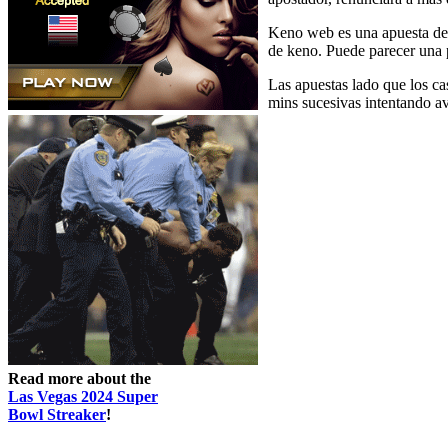
Keno web es una apuesta de p
de keno. Puede parecer una p
Las apuestas lado que los ca
mins sucesivas intentando av
Read more about the
Las Vegas 2024 Super
Bowl Streaker
!