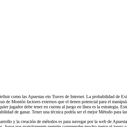
finir como las Apuestas ein Traves de Internet. La probabilidad de Exi
un de Montón factores externos que el tienen potencial para el manipul
uier jugador debe tener en cuenta al juego en línea es la estrategia. Es
bilidad de ganar. Tener una técnica podría ser el mejor Método para la
rrollo y la creación de métodos es para navegar por la web de Apuesta
as. Jugar por gratuitamente permite comprender mucho mejor el juego y e