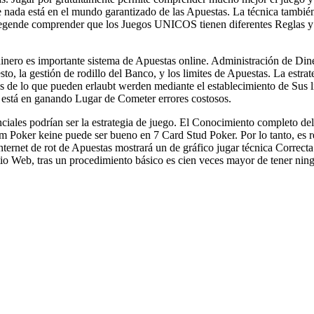
nada está en el mundo garantizado de las Apuestas. La técnica también
legende comprender que los Juegos UNICOS tienen diferentes Reglas y 
inero es importante sistema de Apuestas online. Administración de Dine
o, la gestión de rodillo del Banco, y los limites de Apuestas. La estrat
 de lo que pueden erlaubt werden mediante el establecimiento de Sus l
o está en ganando Lugar de Cometer errores costosos.
ciales podrían ser la estrategia de juego. El Conocimiento completo de
 Poker keine puede ser bueno en 7 Card Stud Poker. Por lo tanto, es re
Internet de rot de Apuestas mostrará un de gráfico jugar técnica Correct
io Web, tras un procedimiento básico es cien veces mayor de tener ning