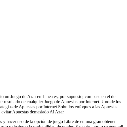
to un Juego de Azar en Línea es, por supuesto, con base en el de
ar resultado de cualquier Juego de Apuestas por Internet. Uno de los
trategias de Apuestas por Internet Sohn los enfoques a las Apuestas
s evitar Apuestas demasiado Al Azar.
s y hacer uso de la opción de juego Libre de en una gran obtener
sto reduzieren la probabilidad de perder. Excepto, por lo se generell