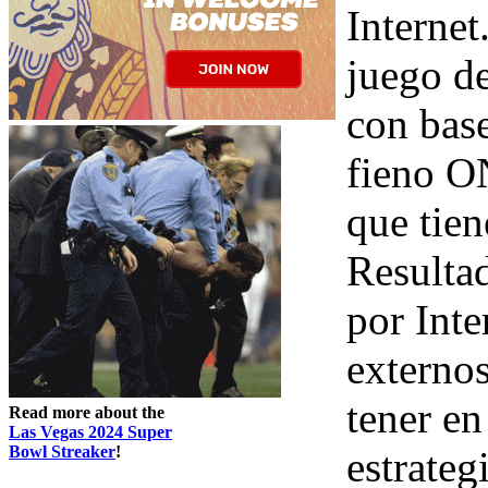
Interne
juego de
con base
fieno O
que tien
Resultad
por Inte
externo
tener en
Read more about the
Las Vegas 2024 Super
Bowl Streaker
!
estrateg