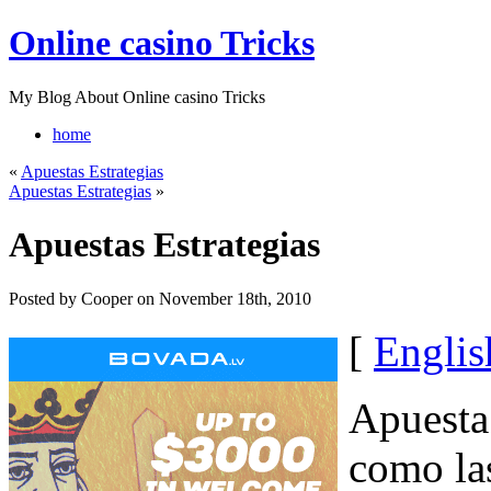
Online casino Tricks
My Blog About Online casino Tricks
home
«
Apuestas Estrategias
Apuestas Estrategias
»
Apuestas Estrategias
Posted by Cooper on November 18th, 2010
[
Englis
Apuesta
como la