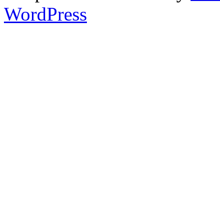
WordPress